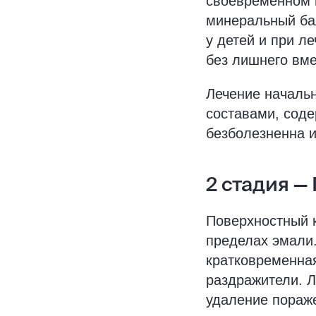
своевременном 
минеральный бал
у детей и при л
без лишнего вм
Лечение началь
составами, сод
безболезненна и
2 стадия —
Поверхностный 
пределах эмали.
кратковременная
раздражители. 
удаление пораж