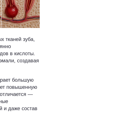
х тканей зуба,
оянно
дов в кислоты.
эмали, создавая
грает большую
еет повышенную
 отличается —
нные
й и даже состав