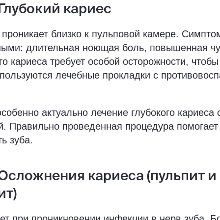
 Глубокий кариес
 проникает близко к пульповой камере. Симпто
ными: длительная ноющая боль, повышенная чу
го кариеса требует особой осторожности, чтобы
спользуются лечебные прокладки с противовос
особенно актуально лечение глубокого кариеса 
й. Правильно проведенная процедура помогает
ь зуба.
 Осложнения кариеса (пульпит и
ит)
ет при проникновении инфекции в нерв зуба. Б