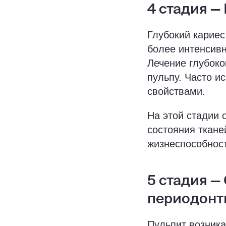
4 стадия —
Глубокий кариес
более интенсив
Лечение глубоко
пульпу. Часто и
свойствами.
На этой стадии 
состояния ткане
жизнеспособност
5 стадия —
периодонт
Пульпит возника