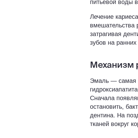
питьевой воды 
Лечение кариеса
вмешательства р
затрагивая дент
зубов на ранних
Механизм р
Эмаль — самая 
гидроксиапатита
Сначала появляю
остановить, бак
дентина. На поз
тканей вокруг ко