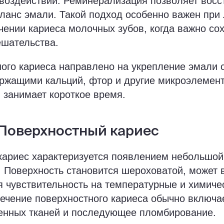
воздействии. Реминерализация позволяет восс
анс эмали. Такой подход особенно важен при 
ечении кариеса молочных зубов, когда важно со
ешательства.
ного кариеса направлено на укрепление эмали
ержащими кальций, фтор и другие микроэлемен
 занимает короткое время.
 Поверхностный кариес
кариес характеризуется появлением небольшой
 Поверхность становится шероховатой, может 
 чувствительность на температурные и химиче
Лечение поверхностного кариеса обычно включ
енных тканей и последующее пломбирование.