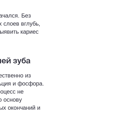
ачался. Без
 слоев вглубь,
выявить кариес
ней зуба
ественно из
ьция и фосфора.
оцесс не
ю основу
ых окончаний и