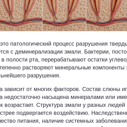
это патологический процесс разрушения тверды
тся с деминерализации эмали. Бактерии, пост
в полости рта, перерабатывают остатки углево
степенно растворяют минеральные компоненты 
льнейшего разрушения.
а зависит от многих факторов. Состав слюны и
на недостаточно насыщена минералами или им
ск возрастает. Структура эмали у разных людей
ыстрее подвергается воздействию. Наследстве
чество питания, наличие системных заболевани