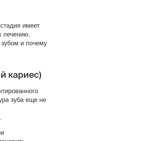
 стадия имеет
к лечению.
 зубом и почему
ый кариес)
нтированного
ура зуба еще не
.
ри