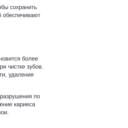
обы сохранить
б обеспечивают
новится более
и чистке зубов.
ти, удаления
 разрушения по
ение кариеса
лои.