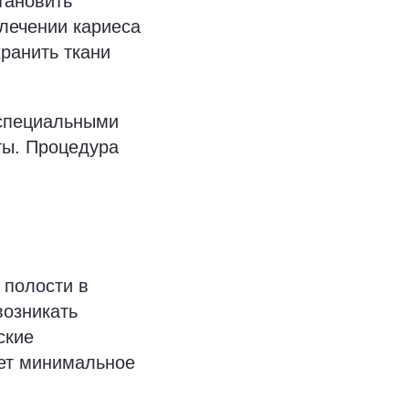
тановить
лечении кариеса
хранить ткани
 специальными
ты. Процедура
 полости в
возникать
ские
ает минимальное