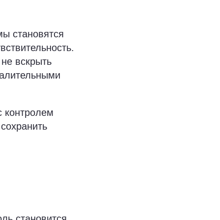
мы становятся
вствительность.
 не вскрыть
палительными
с контролем
 сохранить
оль становится