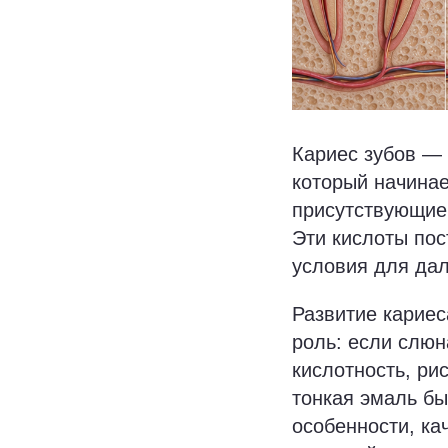
Кариес зубов — 
который начинае
присутствующие 
Эти кислоты по
условия для да
Развитие кариес
роль: если слю
кислотность, ри
тонкая эмаль б
особенности, ка