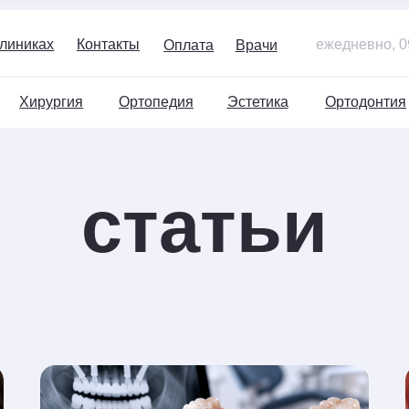
+7
х
Контакты
ежедневно, 09:00–21:00
Оплата
Врачи
ургия
Ортопедия
Эстетика
Ортодонтия
Детям
статьи