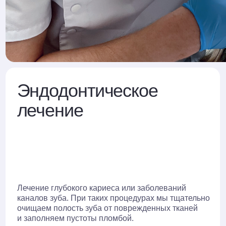
Помогает п
вызванные 
чение глубокого кариеса или заболеваний
Рекоменду
налов зуба. При таких процедурах мы тщательно
гигиену пол
ищаем полость зуба от поврежденных тканей
месяцев, ч
заполняем пустоты пломбой.
зубы.
ит лечение