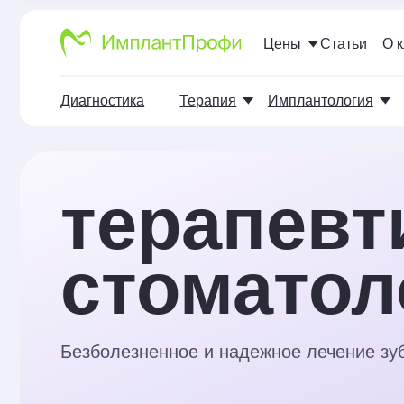
Цены
Статьи
О клиника
Диагностика
Терапия
Имплантология
Хир
терапевти
стоматоло
Безболезненное и надежное лечение зубов и 
Лечение без осложнений