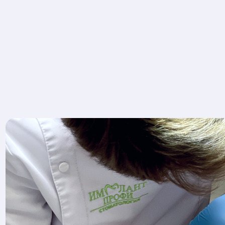
ндодонтическое
Проф
ечение
гигие