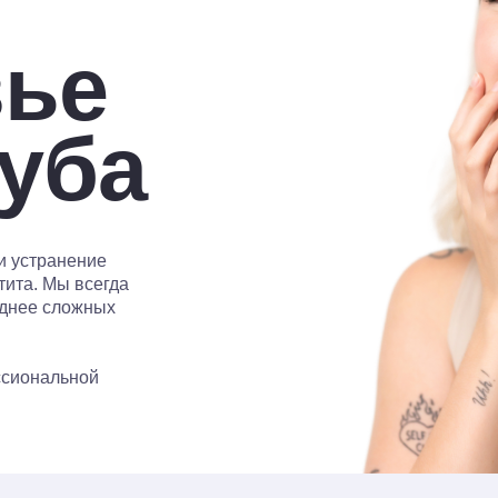
ба
анение
ы всегда
сложных
льной
ые