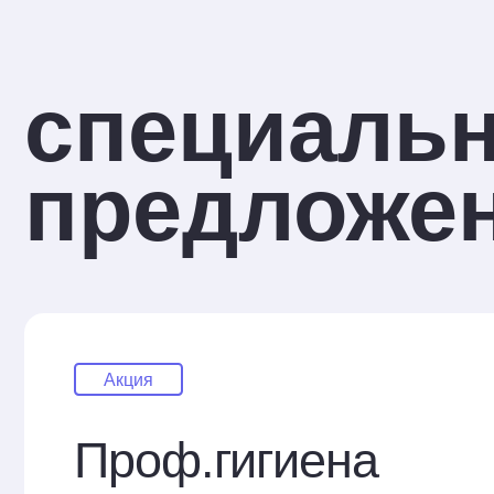
предложен
Акция
Проф.гигиена
полости рта
5 000 ₽