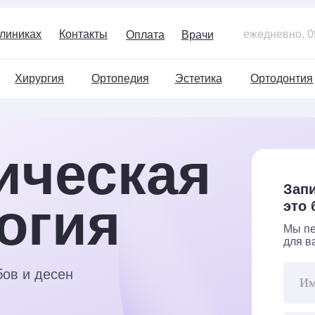
+7
х
Контакты
ежедневно, 09:00–21:00
Оплата
Врачи
ургия
Ортопедия
Эстетика
Ортодонтия
Детям
ческая
Запишитесь на
гия
это бесплатно
Мы перезвоним и п
для вас удобное вр
десен
+7