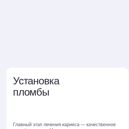
Установка
пломбы
Главный этап лечения кариеса — качественное
пломбирование
. Мы используем только
высококачественные материалы и строго
следим за правильностью процедуры — так
пломба не будет приносить дискомфорт
и прослужит вам долгие годы.
Композитный
Э
винир
л