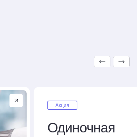
Акция
Одиночная
имплантация
Включено: имплантат, работа
врача и местная анестезия.
от 25 000 ₽