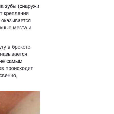
на зубы (снаружи
от крепления
б оказывается
жные места и
гу в брекете.
 называется
 не самым
ов происходит
свенно,