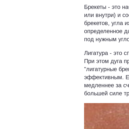
Брекеты - это н
или внутри) и с
брекетов, угла 
определенное д
под нужным угло
Лигатура - это 
При этом дуга п
"лигатурные бре
эффективным. Ег
медленнее за сч
большей силе тр