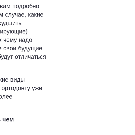
 вам подробно
м случае, какие
ухудшить
гирующие)
к чему надо
е свои будущие
будут отличаться
акие виды
 ортодонту уже
более
в чем