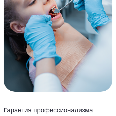
можно
не бояться
Индивидуально подходим
к каждому случаю
Мы тщательно и с вниманием
относимся к каждому пациенту.
Главное для наших врачей —
сохранить вашу улыбку и сделать это
максимально комфортно
и безболезненно.
Решим любую
стоматологическую задачу