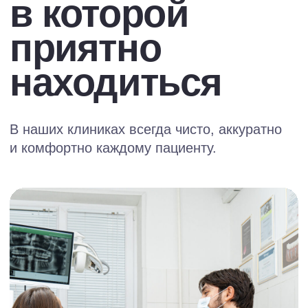
Стоматолог-ортодонт, кандидат
медицинских наук
Туганов Рустам Замирович
Cтоматолог-ортопед, хирург-
имплантолог