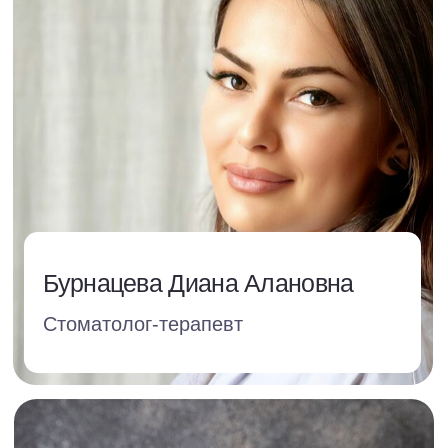
вашего
визита
Мы перезвоним, чтобы
уточнить цель посещения
клиники, желаемое время
и дату.
Чтобы записаться,
заполните форму.
+7
Клиника на Волжской
Клиника на Каширской