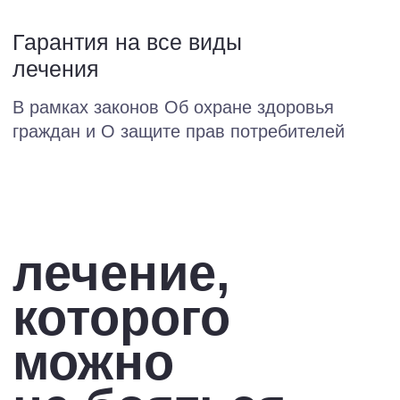
Гарантируем высокое
качество услуг
При лечении используем
высококачественные материалы
и новейшее оборудование, а каждый
врач — опытный специалист узкого
профиля.
С особым вниманием
к юным пациентам
Сделаем первые визиты
к стоматологу такими, чтобы
не появилось страха перед врачами.