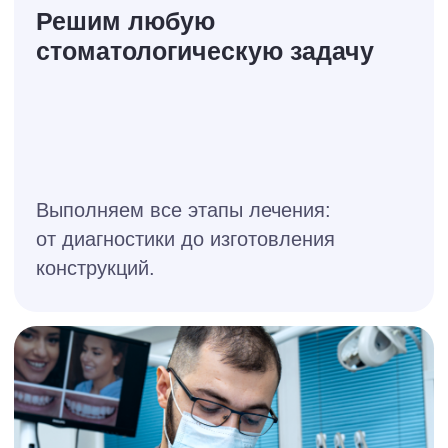
обрести
здоровую
и красивую
улыбку
При лечении используем
высококачественные материалы
и новейшее оборудование, а каждый
врач — опытный специалист узкого
профиля.
Записаться на Волжской
Записаться на Каширской