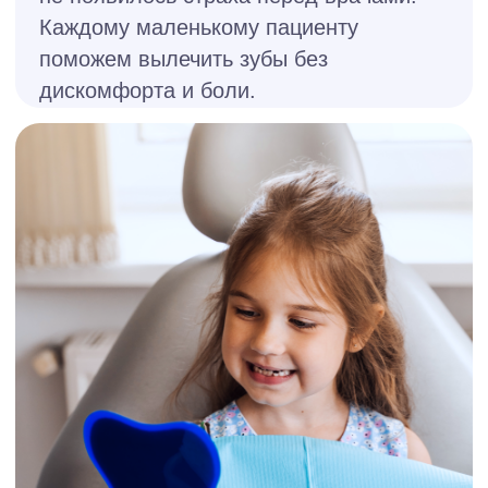
Абдурахманов Мурад
Магомедгаджиевич
Стоматолог-ортопед