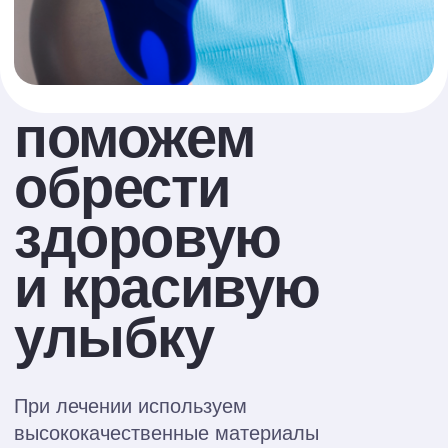
Ахмедов Рамазан
Нусретович
Стоматолог хирург, имплантолог