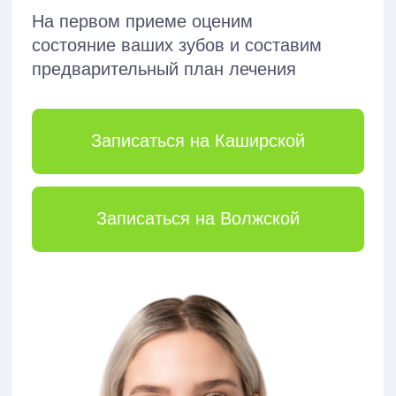
не
переживайте,
вы в надежных
руках