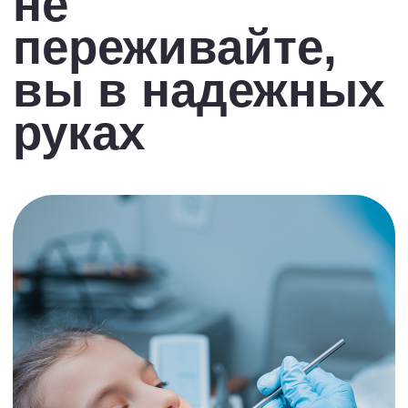
Поддерживаем безупречную чистоту
и используем только стерильные
инструменты
Гарантии правовой безопасности
Все услуги оказываются по договору
на оказание стоматологических услуг
Гарантия на все виды
лечения
В рамках законов Об охране здоровья
граждан и О защите прав потребителей
лечение,
которого