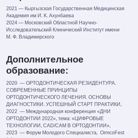
2021 — Кыргызская Государственная Медицинская
Академия им И. К. Ахунбаева
2024 — Московский Областной Научно-
Исследовательский Клинический Институт имени
М. Ф. Владимирского
Дополнительное
образование:
2020 — ОРТОДОНТИЧЕСКАЯ РЕЗИДЕНТУРА.
осмотр
СОВРЕМЕННЫЕ ПРИНЦИПЫ
и консультация
ОРТОДОНТИЧЕСКОГО ЛЕЧЕНИЯ. ОСНОВЫ
ДИАГНОСТИКИ. УСПЕШНЫЙ СТАРТ ПРАКТИКИ,
бесплатно
2022 — Международная конференция «ДНИ
ОРТОДОНТИИ 2022», тема: «ЦИФРОВЫЕ
На первом приеме оценим
ТЕХНОЛОГИИ, CAD/САМ В ОРТОДОНТИИ»,
состояние ваших зубов и составим
2023 — Форум Молодого Специалиста, OrmcoFest
предварительный план лечения