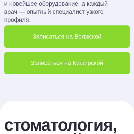
Бурнацева Диана Алановна
Стоматолог-терапевт
Кассис Мунир